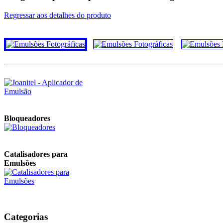
Regressar aos detalhes do produto
Joanitel - Aplicador de
Emulsão
Bloqueadores
Catalisadores para
Emulsões
Removedores de Emulsão
Catalisada
Categorias