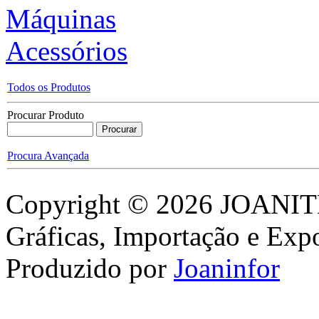
mala
Máquinas
Acessórios
Kit Fonte Luz Metal
Halogênio - JOANITEL -
Todos os Produtos
BELTRON
Procurar Produto
Procura Avançada
Joanitel Maquina de
Gravar Rotativa
Copyright © 2026 JOANITEL
Gráficas, Importação e Exp
Gel para Máquinas de
Produzido por
Joaninfor
Gravar