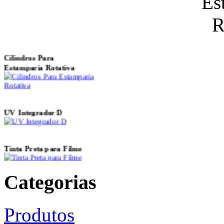
Joanitel - Beltroframe
Cilindros Para
Estamparia Rotativa
UV Integrador D
Tinta Preta para Filme
Categorias
Filme Jacto de Tinta
Produtos
Joanitel - Tensiometro e