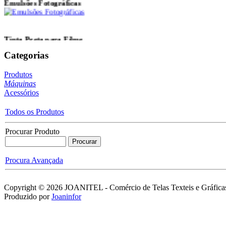
Tinta Preta para Filme
Categorias
UV Integrador D
Produtos
Máquinas
Acessórios
Catalisadores para
Todos os Produtos
Emulsões
Procurar Produto
Procura Avançada
Removedores Emulsão
Não Catalisada
Copyright © 2026 JOANITEL - Comércio de Telas Texteis e Gráficas
Produzido por
Joaninfor
SERITEC® borracha