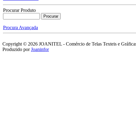
Joanitel - Tensiometro
Procurar Produto
Pinça Pneumatica
Procura Avançada
Copyright © 2026 JOANITEL - Comércio de Telas Texteis e Gráficas
Adesivo Dois
Produzido por
Joaninfor
Componentes
Emulsões Fotográficas
Removedores Emulsão
Não Catalisada
Joanitel - Aplicador de